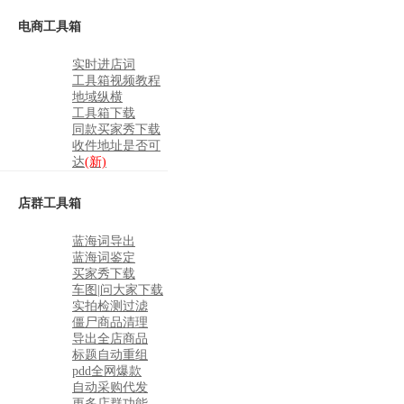
电商工具箱
实时进店词
工具箱视频教程
地域纵横
工具箱下载
同款买家秀下载
收件地址是否可
达
(新)
店群工具箱
蓝海词导出
蓝海词鉴定
买家秀下载
车图|问大家下载
实拍检测过滤
僵尸商品清理
导出全店商品
标题自动重组
pdd全网爆款
自动采购代发
更多店群功能