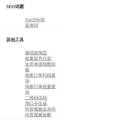
SEO词霸
Top20W词
蓝海词
其他工具
微信跳淘宝
权重提升计划
生意参谋指数转
换
淘客订单扫码查
询
淘客订单批量查
询
二维码活码
淘口令生成
抖音视频去水印
抖音视频诊断